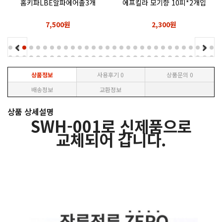
홈키파LBE알파에어졸3개
에프킬라 모기향 10피*2개입
7,500원
2,300원
상품정보
사용후기
0
상품문의
0
배송정보
교환정보
상품 상세설명
SWH-001로 신제품으로
교체되어 갑니다.