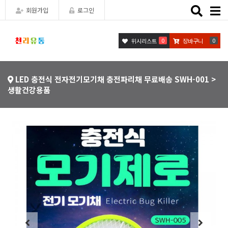
Toggle
회원가입
로그인
naviga
0
0
위시리스트
장바구니
LED 충전식 전자전기모기채 충전파리채 무료배송 SWH-001 >
생활건강용품