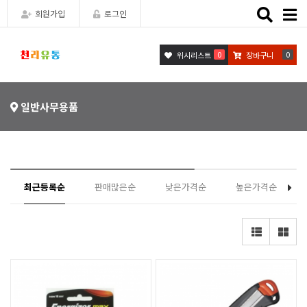
Toggle
회원가입
로그인
naviga
0
0
위시리스트
장바구니
일반사무용품
최근등록순
판매많은순
낮은가격순
높은가격순