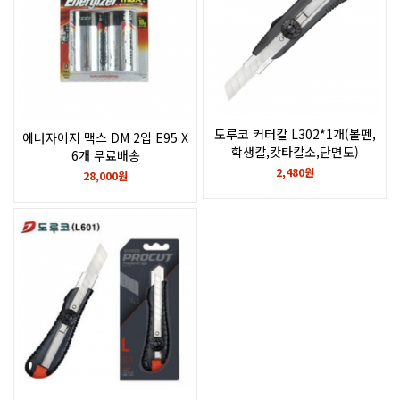
도루코 커터칼 L302*1개(볼펜,
에너자이저 맥스 DM 2입 E95 X
학생칼,캇타칼소,단면도)
6개 무료배송
2,480원
28,000원