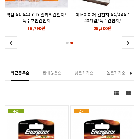
벡셀 AA AAA C D 알카리건전지/
에너자이저 건전지 AA/AAA *
특수코인건전지
40개입/특수건전지/
2016,2025,A76,2032,란탄건전지
코인건전지/2016.2025.A76.2032.
16,790원
25,500원
란탄건전지
최근등록순
판매많은순
낮은가격순
높은가격순
추천
인기