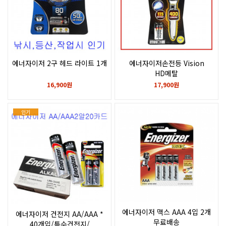
에너자이저 2구 헤드 라이트 1개
에너자이저손전등 Vision
HD메탈
(건전지AA2알포함)*1세트/
16,900원
17,900원
특수코인건전지2016 2025 A76
2032
인기
에너자이저 맥스 AAA 4입 2개
에너자이저 건전지 AA/AAA *
무료배송
40개입/특수건전지/