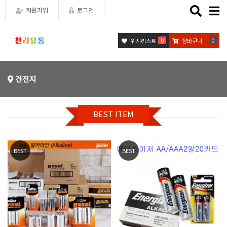
Toggle
회원가입
로그인
naviga
0
0
위시리스트
장바구니
건전지
BEST ITEM
BEST
BEST