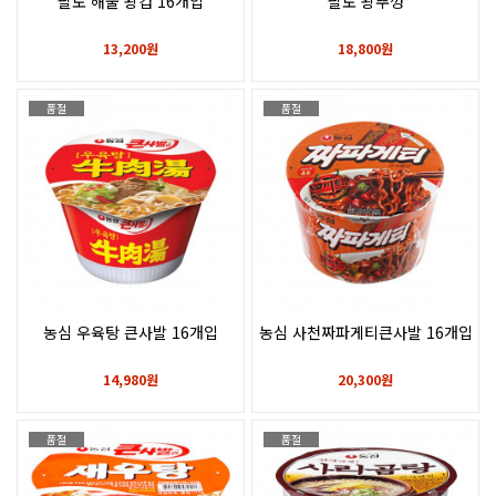
팔도 해물 왕컵 16개입
팔도 왕뚜껑
13,200원
18,800원
품절
품절
농심 우육탕 큰사발 16개입
농심 사천짜파게티큰사발 16개입
14,980원
20,300원
품절
품절