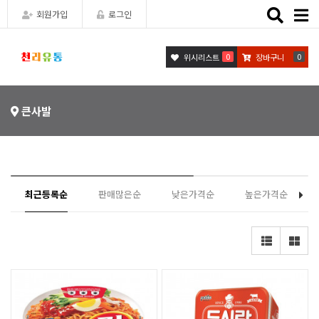
Toggle
회원가입
로그인
naviga
0
0
위시리스트
장바구니
큰사발
최근등록순
판매많은순
낮은가격순
높은가격순