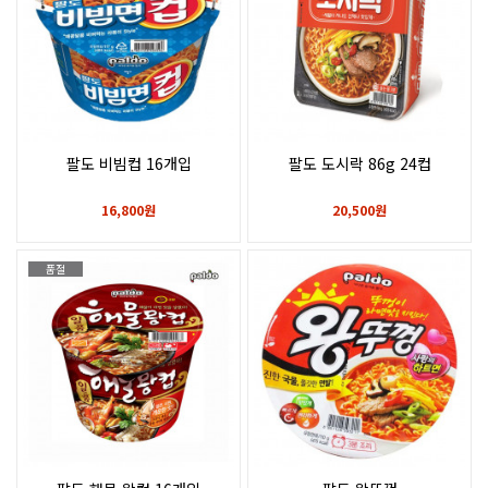
팔도 비빔컵 16개입
팔도 도시락 86g 24컵
16,800원
20,500원
품절