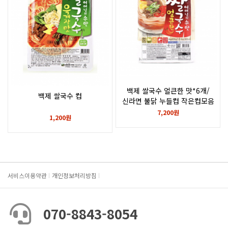
백제 쌀국수 얼큰한 맛*6개/
백제 쌀국수 컵
신라면 불닭 누들컵 작은컵모음
7,200원
1,200원
서비스이용약관
개인정보처리방침
070-8843-8054