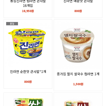
농심신라면 컵라면 큰사발
진라면 매운맛 큰사발
16개입
18,950원
800원
품절
진라면 순한맛 큰사발*1개
종가집 멸치 쌀국수 컵라면 1개
800원
1,500원