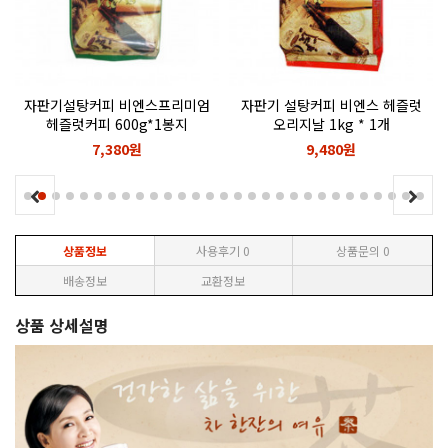
자판기설탕커피 비엔스프리미엄
자판기 설탕커피 비엔스 헤즐럿
헤즐럿커피 600g*1봉지
오리지날 1kg * 1개
7,380원
9,480원
상품정보
사용후기
0
상품문의
0
배송정보
교환정보
상품 상세설명