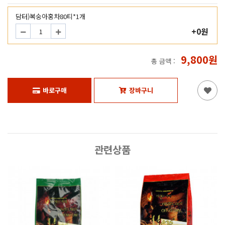
담터)복숭아홍차80티*1개
+0원
9,800원
총 금액 :
바로구매
장바구니
관련상품