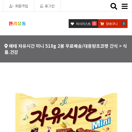
Toggle
회원가입
로그인
naviga
0
0
위시리스트
장바구니
해태 자유시간 미니 510g 2봉 무료배송/대용량초코렛 간식 > 식
품.건강