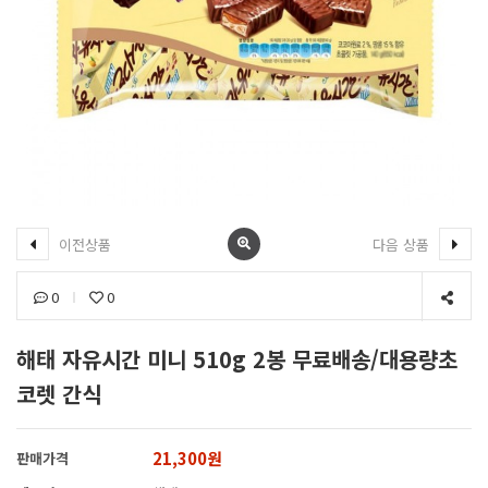
이전상품
다음 상품
0
0
해태 자유시간 미니 510g 2봉 무료배송/대용량초
코렛 간식
21,300원
판매가격