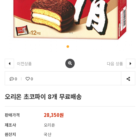
이전상품
다음 상품
0
0
오리온 초코파이 8개 무료배송
28,350원
판매가격
제조사
오리온
원산지
국산