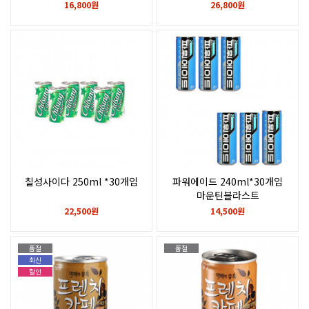
16,800원
26,800원
칠성사이다 250ml *30개입
파워에이드 240ml*30개입
마운틴블라스트
22,500원
14,500원
품절
품절
최신
할인