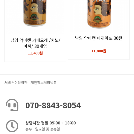
남양 악마캔 마끼아또 30캔
남양 악마캔 카페오레 /치노/
마끼/ 30개입
11,400원
11,400원
서비스이용약관
개인정보처리방침
070-8843-8054
상담시간 평일 09:00 ~ 18:00
휴무 - 일요일 및 공휴일