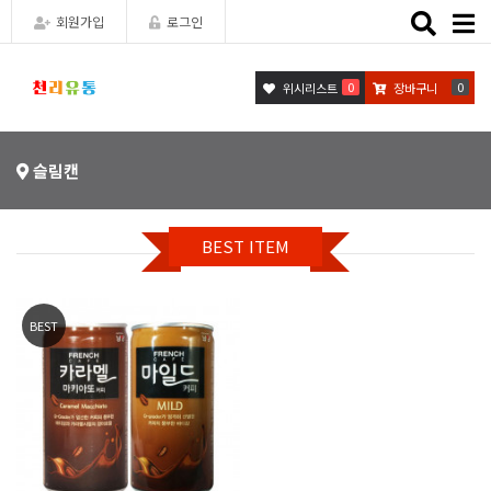
Toggle
회원가입
로그인
naviga
0
0
위시리스트
장바구니
슬림캔
BEST ITEM
BEST