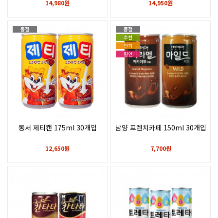
14,980원
14,950원
품절
품절
추천
인기
할인
동서 제티캔 175ml 30개입
남양 프렌치카페 150ml 30개입
12,650원
7,700원