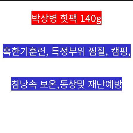
박상병 핫팩 140g
혹한기훈련, 특정부위 찜질, 캠핑,
침낭속 보온,동상및 재난예방​