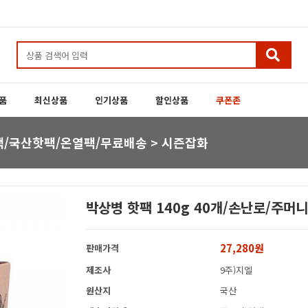
품
최신상품
인기상품
할인상품
쿠폰존
팩/국산핫팩/온열팩/무료배송 > 시즌잡화
박상병 핫팩 140g 40개/손난로/주
27,280원
판매가격
제조사
9주)지엘
원산지
국산