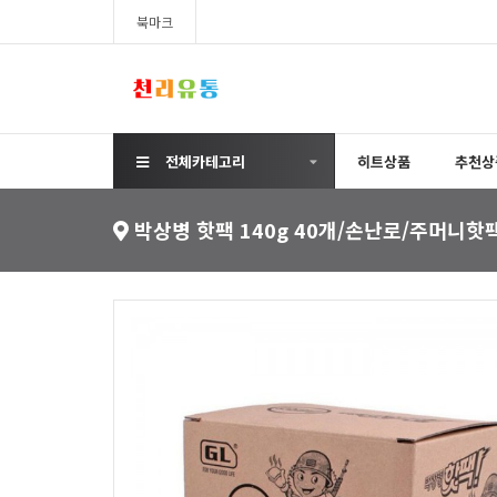
북마크
전체카테고리
히트상품
추천상
박상병 핫팩 140g 40개/손난로/주머니핫