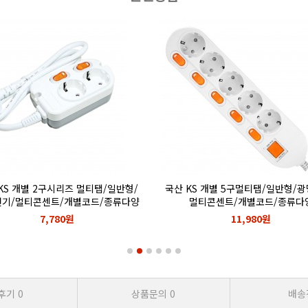
KS 개별 2구시리즈 멀티탭/일반형/
국산 KS 개별 5구멀티탭/일반형/
기/멀티콘센트/개별코드/종류다양
멀티콘센트/개별코드/종류다
7,780원
11,980원
후기
0
상품문의
0
배송