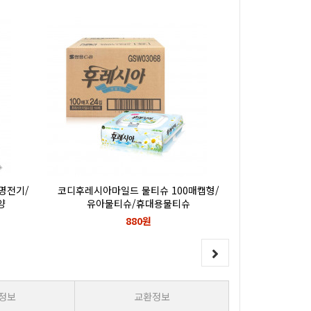
광명전기/
코디후레시아마일드 물티슈 100매캡형/
크린롤백17c
양
유아물티슈/휴대용물티슈
무료배송/크
880원
정보
교환정보