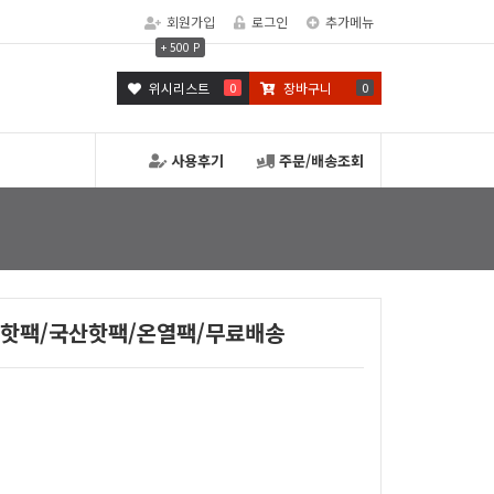
회원가입
로그인
추가메뉴
+ 500 P
위시리스트
0
장바구니
0
사용후기
주문/배송조회
머니핫팩/국산핫팩/온열팩/무료배송