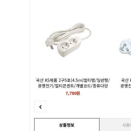
일반형/광명전기/
국산 KS제품 2구5호(4.5m)멀티탭/일반형/
국산 
접지무선
광명전기/멀티콘센트/개별코드/종류다양
광명전
7,780원
상품정보
사용