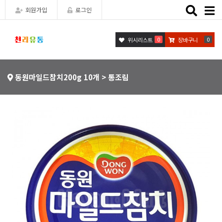
Toggle
회원가입
로그인
naviga
0
0
위시리스트
장바구니
동원마일드참치200g 10개 > 통조림