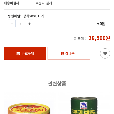
배송비결제
주문시 결제
동원마일드참치200g 10개
+0원
28,500원
총 금액 :
바로구매
장바구니
관련상품