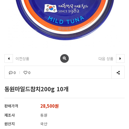
이전상품
다음 상품
0
0
동원마일드참치200g 10개
28,500원
판매가격
제조사
동원
원산지
국산