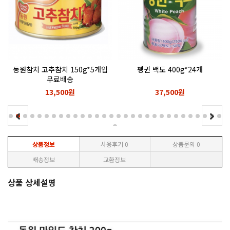
동원참치 고추참치 150g*5개입
펭귄 백도 400g*24개
무료배송
13,500원
37,500원
상품정보
사용후기
0
상품문의
0
배송정보
교환정보
상품 상세설명