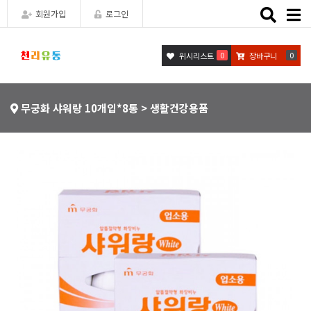
Toggle
회원가입
로그인
naviga
0
0
위시리스트
장바구니
무궁화 샤워랑 10개입*8통 > 생활건강용품