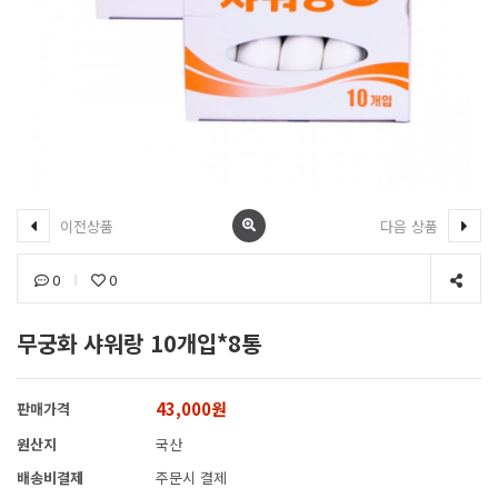
이전상품
다음 상품
0
0
무궁화 샤워랑 10개입*8통
43,000원
판매가격
원산지
국산
배송비결제
주문시 결제